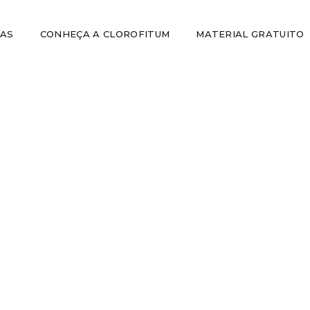
IAS
CONHEÇA A CLOROFITUM
MATERIAL GRATUITO
AUTOCUIDADO
,
CURIOSIDADES
,
SAÚDE CAPILAR
a a dia que podem estar detonand
READ MORE