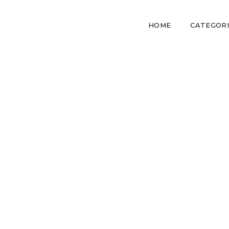
HOME
CATEGOR
5 erros do di