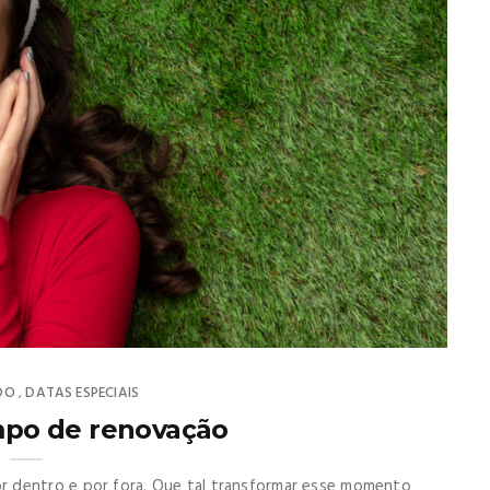
DO
DATAS ESPECIAIS
,
mpo de renovação
r dentro e por fora. Que tal transformar esse momento