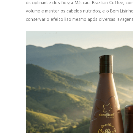
disciplinante dos fios; a Máscara Brazilian Coffee, c
volume e manter os cabelos nutridos; e o Bem Lisinho
conservar o efeito liso mesmo após diversas lavagens