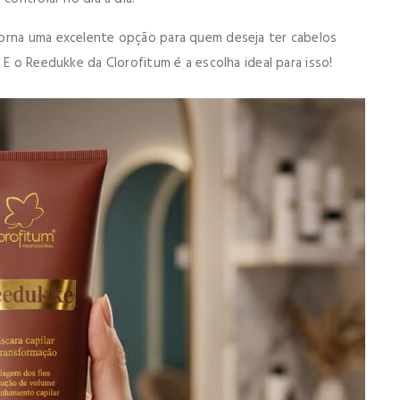
torna uma excelente opção para quem deseja ter cabelos
 E o Reedukke da Clorofitum é a escolha ideal para isso!