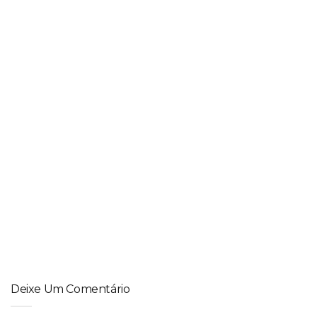
Botox capilar no inverno: o aliado perfeito para ter fios
alinhados, sem frizz e com brilho
CABELO LISO
,
CACHOS
,
DICAS
Ideias de penteados para a Copa do Mundo
Deixe Um Comentário