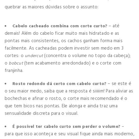
quebrar as maiores dúvidas sobre o assunto:
– até
Cabelo cacheado combina com corte curto?
demais! Além do cabelo ficar muito mais hidratado e as
pontas mais consistentes, os cachos ganham forma mais
facilmente. As cacheadas podem investir sem medo em 3
cortes: o
(concentra o volume no topo da cabeça);
undercut
o
(tem acabamento arredondado) e o corte com
bobcut
franjinha.
– se este é
Rosto redondo dá certo com cabelo curto?
o seu maior medo, saiba que a resposta é siiiiim! Para aliviar as
bochechas e afinar o rosto, o corte mais recomendado é o
que tem bicos nas pontas. Ele alonga e ainda traz uma
sensualidade discreta para o visual.
–
É possível ter cabelo curto sem perder o volume?
para que isso aconteça e seu visual fique ainda mais moderno,