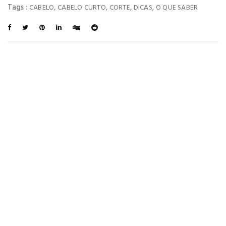
Tags :
,
,
,
,
CABELO
CABELO CURTO
CORTE
DICAS
O QUE SABER
You May Also Like