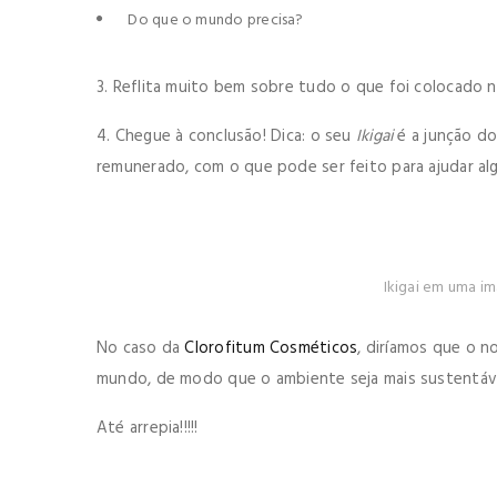
Do que o mundo precisa?
3. Reflita muito bem sobre tudo o que foi colocado n
4. Chegue à conclusão! Dica: o seu
Ikigai
é a junção do
remunerado, com o que pode ser feito para ajudar a
Ikigai em uma i
No caso da
Clorofitum Cosméticos
, diríamos que o 
mundo, de modo que o ambiente seja mais sustentável
Até arrepia!!!!!