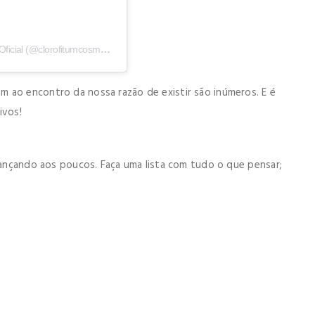
Uma publicação compartilhada por Clorofitum Cosméticos Oficial (@clorofitumcosmeticos)
 ao encontro da nossa razão de existir são inúmeros. E é
ivos!
avançando aos poucos. Faça uma lista com tudo o que pensar;