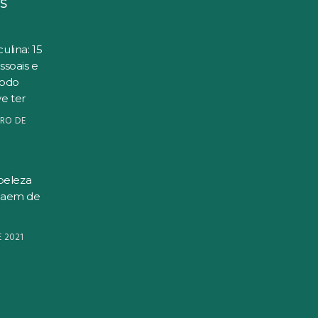
S
ulina: 15
ssoais e
todo
e ter
RO DE
beleza
saem de
E 2021