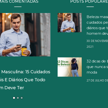
MAIS COMENTADAS
POSTS POPULARE
Beleza masc
cuidados pe
diários que 
homem dev
30 DE NOVEMB
2021
32 dicas de 
S
que nunca 
 Masculina: 15 Cuidados
moda
is E Diários Que Todo
27 DE JULHO D
 Deve Ter