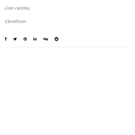
Com carinho,
Clorofitum.
You May Also Like