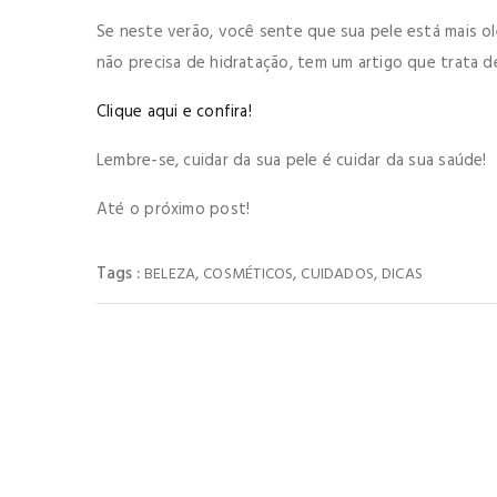
Se neste verão, você sente que sua pele está mais ole
não precisa de hidratação, tem um artigo que trata de
Clique aqui e confira!
Lembre-se, cuidar da sua pele é cuidar da sua saúde!
Até o próximo post!
Tags :
,
,
,
BELEZA
COSMÉTICOS
CUIDADOS
DICAS
You M