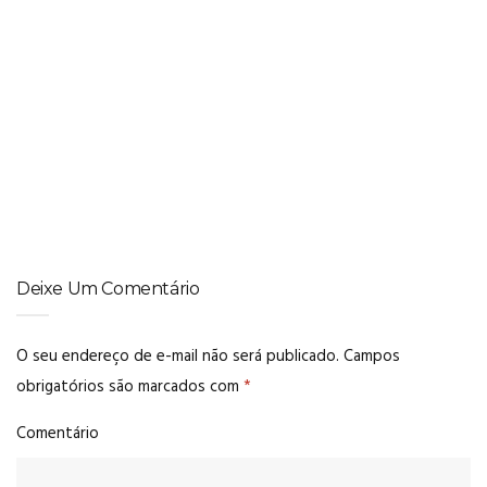
AUTOCUIDADO
,
AUTOESTIMA
,
CUIDADOS
O óleo multifuncional milagroso que irá transformar a sua
rotina
Deixe Um Comentário
O seu endereço de e-mail não será publicado.
Campos
obrigatórios são marcados com
*
Comentário