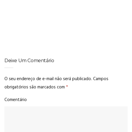
CABELO LISO
,
CACHOS
,
DICAS
Ideias de penteados para a Copa do Mundo
Deixe Um Comentário
O seu endereço de e-mail não será publicado.
Campos
obrigatórios são marcados com
*
Comentário