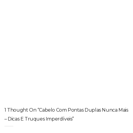
Passo a passo definitivo para ter as pontas do cabelo cheias
CUIDADOS
,
DICAS
,
INVERNO
Botox capilar no inverno: o aliado perfeito para ter fios
alinhados, sem frizz e com brilho
1 Thought On “Cabelo Com Pontas Duplas Nunca Mais
– Dicas E Truques Imperdíveis”