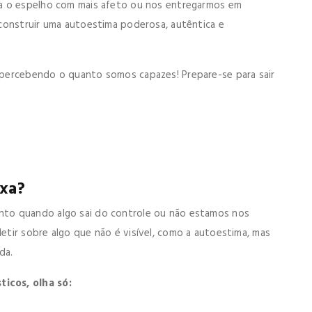
ra o espelho com mais afeto ou nos entregarmos em
construir uma autoestima poderosa, autêntica e
percebendo o quanto somos capazes! Prepare-se para sair
ixa?
to quando algo sai do controle ou não estamos nos
tir sobre algo que não é visível, como a autoestima, mas
da.
icos, olha só: