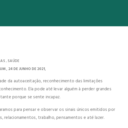
CAS
SAÚDE
,
TUM
24 DE JUNHO DE 2021
dade da autoaceitação, reconhecimento das limitações
toconhecimento. Ela pode até levar alguém à perder grandes
rtante porque se sente incapaz.
aramos para pensar e observar os sinais únicos emitidos por
, relacionamentos, trabalho, pensamentos e até lazer.