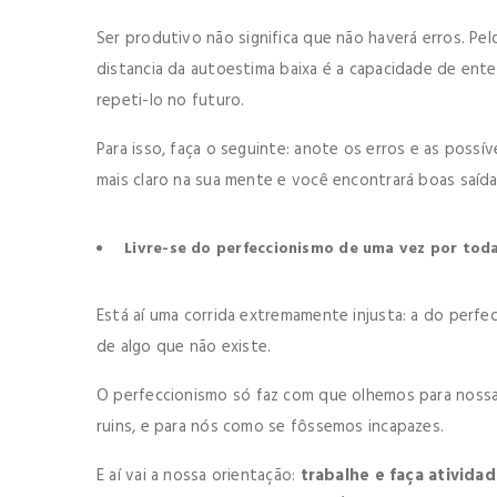
Ser produtivo não significa que não haverá erros. Pel
distancia da autoestima baixa é a capacidade de ent
repeti-lo no futuro.
Para isso, faça o seguinte: anote os erros e as possív
mais claro na sua mente e você encontrará boas saíd
Livre-se do perfeccionismo de uma vez por tod
Está aí uma corrida extremamente injusta: a do perfe
de algo que não existe.
O perfeccionismo só faz com que olhemos para nossa
ruins, e para nós como se fôssemos incapazes.
E aí vai a nossa orientação:
trabalhe e faça ativida