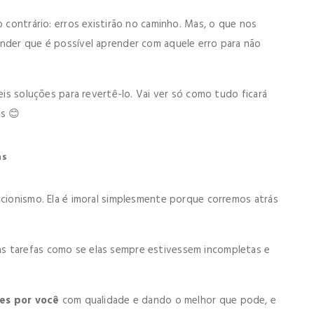
o contrário: erros existirão no caminho. Mas, o que nos
ender que é possível aprender com aquele erro para não
eis soluções para revertê-lo. Vai ver só como tudo ficará
as 😊
as
ccionismo. Ela é imoral simplesmente porque corremos atrás
s tarefas como se elas sempre estivessem incompletas e
des por você
com qualidade e dando o melhor que pode, e