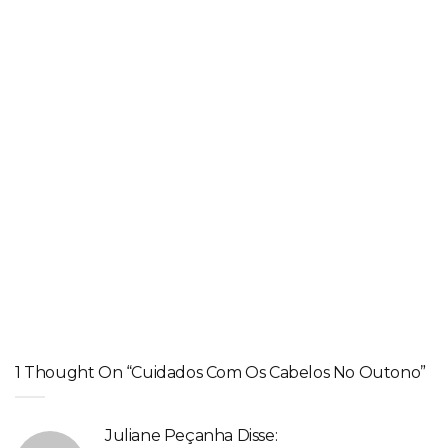
Pele saudável no inverno com o aconchego do Café Comleite
DICAS
,
SAÚDE CAPILAR
,
UMECTAÇÃO
Passo a passo definitivo para ter as pontas do cabelo cheias
1 Thought On “Cuidados Com Os Cabelos No Outono”
Juliane Peçanha
Disse: