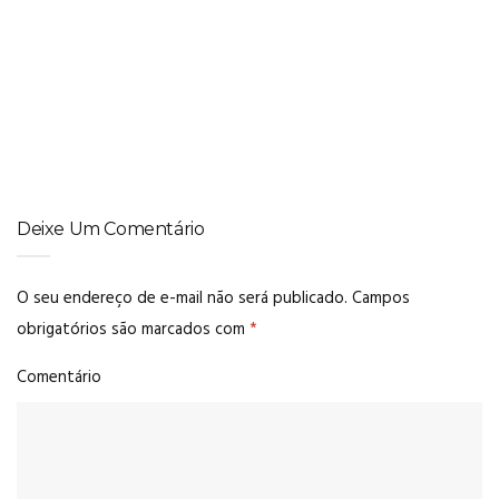
CABELO LISO
,
CACHOS
,
DICAS
Ideias de penteados para a Copa do Mundo
Deixe Um Comentário
O seu endereço de e-mail não será publicado.
Campos
obrigatórios são marcados com
*
Comentário