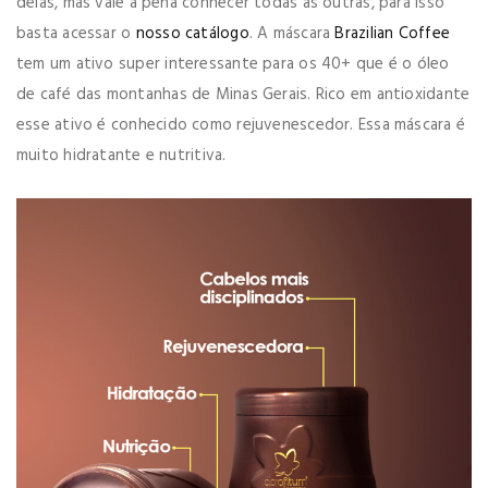
delas, mas vale a pena conhecer todas as outras, para isso
basta acessar o
nosso catálogo
. A máscara
Brazilian Coffee
tem um ativo super interessante para os 40+ que é o óleo
de café das montanhas de Minas Gerais. Rico em antioxidante
esse ativo é conhecido como rejuvenescedor. Essa máscara é
muito hidratante e nutritiva.