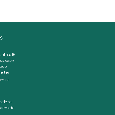
S
ulina: 15
ssoais e
todo
e ter
RO DE
beleza
saem de