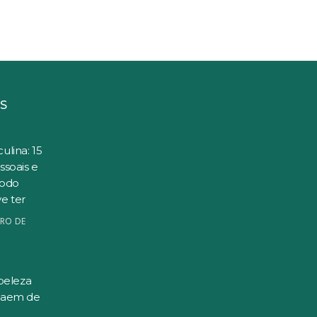
S
ulina: 15
ssoais e
todo
e ter
RO DE
beleza
saem de