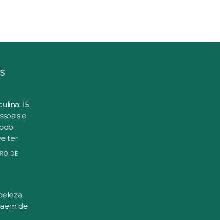
S
ulina: 15
ssoais e
todo
e ter
RO DE
beleza
saem de