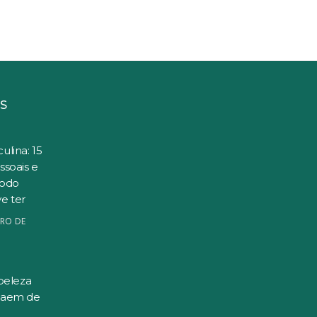
S
ulina: 15
ssoais e
todo
e ter
RO DE
beleza
saem de