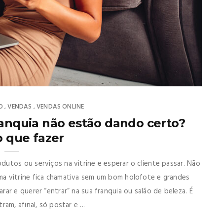
O
VENDAS
VENDAS ONLINE
,
,
ranquia não estão dando certo?
o que fazer
utos ou serviços na vitrine e esperar o cliente passar. Não
a vitrine fica chamativa sem um bom holofote e grandes
ar e querer “entrar” na sua franquia ou salão de beleza. É
m, afinal, só postar e ...