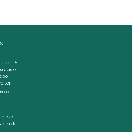
S
ulina: 15
ssoais e
todo
e ter
RO DE
beleza
saem de