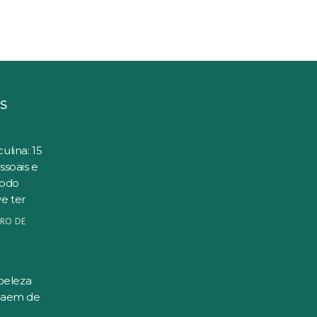
S
ulina: 15
ssoais e
todo
e ter
RO DE
beleza
saem de