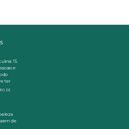
S
ulina: 15
ssoais e
todo
e ter
RO DE
beleza
saem de