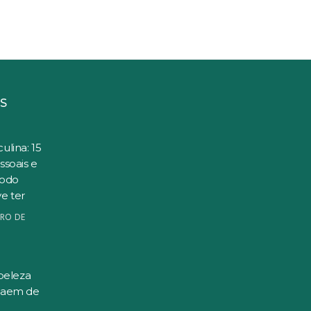
S
ulina: 15
ssoais e
todo
e ter
RO DE
beleza
saem de