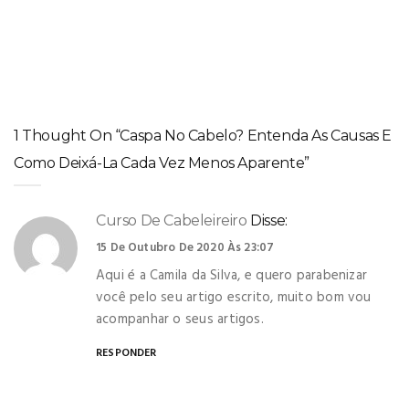
Botox capilar no inverno: o aliado perfeito para ter fios
alinhados, sem frizz e com brilho
1 Thought On “Caspa No Cabelo? Entenda As Causas E
Como Deixá-La Cada Vez Menos Aparente”
Curso De Cabeleireiro
Disse:
15 De Outubro De 2020 Às 23:07
Aqui é a Camila da Silva, e quero parabenizar
você pelo seu artigo escrito, muito bom vou
acompanhar o seus artigos.
RESPONDER